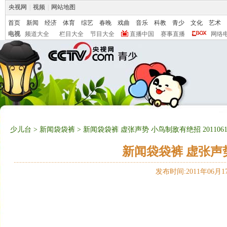
央视网
|
视频
|
网站地图
首页
新闻
经济
体育
综艺
春晚
戏曲
音乐
科教
青少
文化
艺术
电视
频道大全
栏目大全
节目大全
直播中国
赛事直播
网络
少儿台
>
新闻袋袋裤
> 新闻袋袋裤 虚张声势 小鸟制敌有绝招 2011061
新闻袋袋裤 虚张声势 
发布时间:2011年06月17日