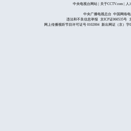
中央电视台网站
|
关于CCTV.com
|
人
中央广播电视总台 中国网络电
违法和不良信息举报
京ICP证060535号
网上传播视听节目许可证号 0102004
新出网证（京）字0