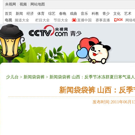
央视网
|
视频
|
网站地图
首页
新闻
经济
体育
综艺
春晚
戏曲
音乐
科教
青少
文化
艺术
电视
频道大全
栏目大全
节目大全
直播中国
赛事直播
网络
少儿台
>
新闻袋袋裤
> 新闻袋袋裤 山西：反季节冰冻群夏日寒气逼人 20
新闻袋袋裤 山西：反季节
发布时间:2011年06月13日