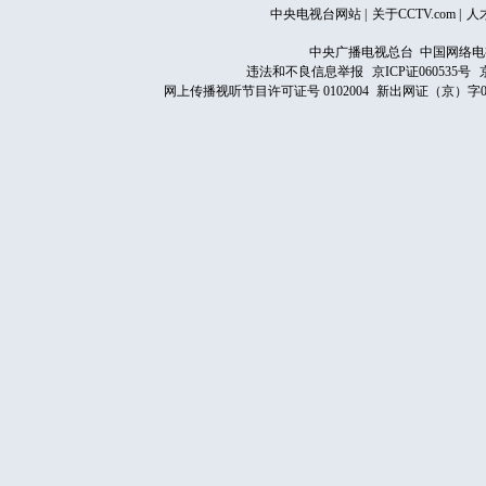
中央电视台网站
|
关于CCTV.com
|
人
中央广播电视总台 中国网络电
违法和不良信息举报
京ICP证060535号
网上传播视听节目许可证号 0102004
新出网证（京）字0