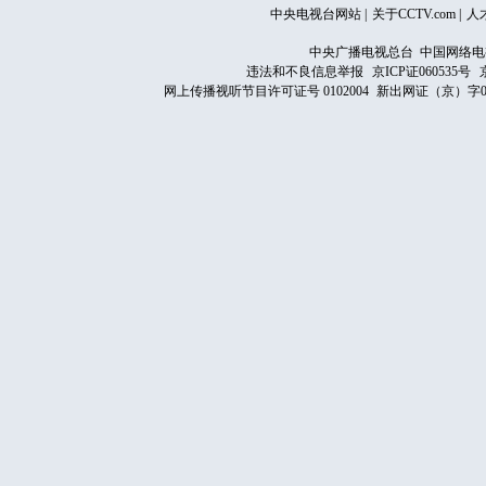
中央电视台网站
|
关于CCTV.com
|
人
中央广播电视总台 中国网络电
违法和不良信息举报
京ICP证060535号
网上传播视听节目许可证号 0102004
新出网证（京）字0