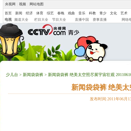
央视网
|
视频
|
网站地图
首页
新闻
经济
体育
综艺
春晚
戏曲
音乐
科教
青少
文化
艺术
电视
频道大全
栏目大全
节目大全
直播中国
赛事直播
网络
少儿台
>
新闻袋袋裤
> 新闻袋袋裤 绝美太空照尽展宇宙壮观 2011061
新闻袋袋裤 绝美太空
发布时间:2011年06月13日