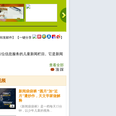
转发邮件
】 【
一键分享
】
方位信息服务的儿童新闻栏目。它是新闻
查看全部
顶
/
踩
视频
新闻袋袋裤 “圆月”加“近
月”遭炒作，天文学家做解
释
《新闻袋袋裤》是一档每天15分
钟，以少年儿童的视角...