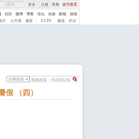
客服
设为首页
登录
注册
城
社区
微博
博客
论坛
访谈
邮箱
游戏
画片
公开课
播客
|
CCTV
频道
栏目
乐暑假 （四）