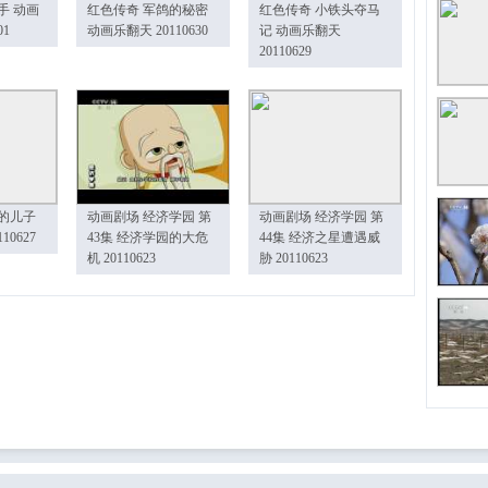
手 动画
红色传奇 军鸽的秘密
红色传奇 小铁头夺马
01
动画乐翻天 20110630
记 动画乐翻天
20110629
的儿子
动画剧场 经济学园 第
动画剧场 经济学园 第
10627
43集 经济学园的大危
44集 经济之星遭遇威
机 20110623
胁 20110623