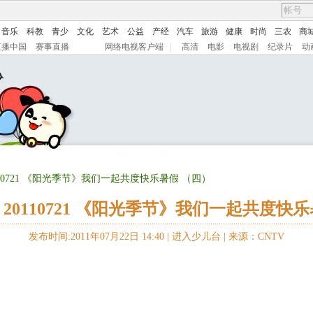
音乐
科教
青少
文化
艺术
公益
产经
汽车
旅游
健康
时尚
三农
商
直播中国
赛事直播
网络电视客户端
|
高清
电影
电视剧
纪录片
动
110721 《阳光季节》我们一起共度快乐暑假 （四）
20110721 《阳光季节》我们一起共度快
发布时间:2011年07月22日 14:40 |
进入少儿台
|
来源：CNTV