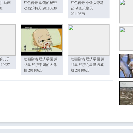
手 动画
红色传奇 军鸽的秘密
红色传奇 小铁头夺马
01
动画乐翻天 20110630
记 动画乐翻天
20110629
的儿子
动画剧场 经济学园 第
动画剧场 经济学园 第
10627
43集 经济学园的大危
44集 经济之星遭遇威
机 20110623
胁 20110623