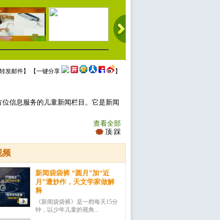
转发邮件
】 【
一键分享
】
方位信息服务的儿童新闻栏目。它是新闻
查看全部
顶
/
踩
视频
新闻袋袋裤 “圆月”加“近
月”遭炒作，天文学家做解
释
《新闻袋袋裤》是一档每天15分
钟，以少年儿童的视角...