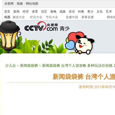
央视网
|
视频
|
网站地图
首页
新闻
经济
体育
综艺
春晚
戏曲
音乐
科教
青少
文化
艺术
电视
频道大全
栏目大全
节目大全
直播中国
赛事直播
网络
少儿台
>
新闻袋袋裤
> 新闻袋袋裤 台湾个人游攻略 多种玩法任你挑 201
新闻袋袋裤 台湾个人游攻
发布时间:2011年06月16日