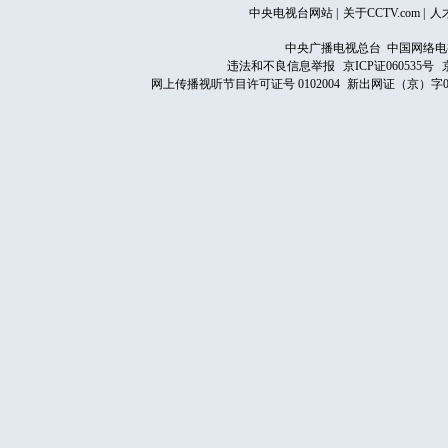
中央电视台网站
|
关于CCTV.com
|
人
中央广播电视总台 中国网络电
违法和不良信息举报
京ICP证060535号
网上传播视听节目许可证号 0102004
新出网证（京）字0