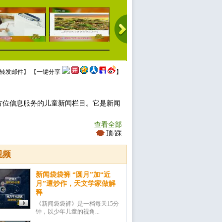
转发邮件
】 【
一键分享
】
方位信息服务的儿童新闻栏目。它是新闻
查看全部
顶
/
踩
视频
新闻袋袋裤 “圆月”加“近
月”遭炒作，天文学家做解
释
《新闻袋袋裤》是一档每天15分
钟，以少年儿童的视角...