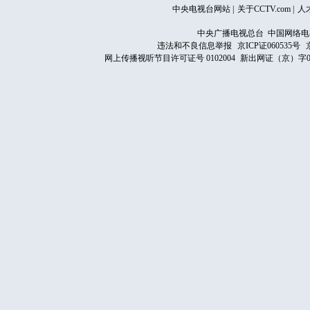
中央电视台网站
|
关于CCTV.com
|
人
中央广播电视总台 中国网络电
违法和不良信息举报
京ICP证060535号
网上传播视听节目许可证号 0102004
新出网证（京）字0