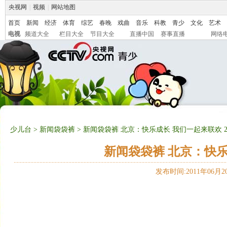
央视网
|
视频
|
网站地图
首页
新闻
经济
体育
综艺
春晚
戏曲
音乐
科教
青少
文化
艺术
电视
频道大全
栏目大全
节目大全
直播中国
赛事直播
网络
少儿台
>
新闻袋袋裤
> 新闻袋袋裤 北京：快乐成长 我们一起来联欢 201
新闻袋袋裤 北京：快乐成
发布时间:2011年06月20日