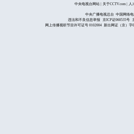
中央电视台网站
|
关于CCTV.com
|
人
中央广播电视总台 中国网络电
违法和不良信息举报
京ICP证060535号
网上传播视听节目许可证号 0102004
新出网证（京）字0