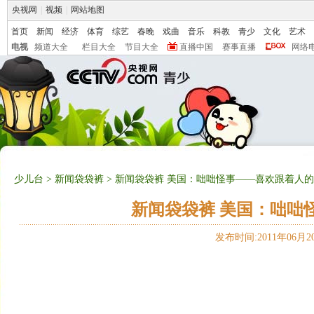
央视网
|
视频
|
网站地图
首页
新闻
经济
体育
综艺
春晚
戏曲
音乐
科教
青少
文化
艺术
电视
频道大全
栏目大全
节目大全
直播中国
赛事直播
网络
少儿台
>
新闻袋袋裤
> 新闻袋袋裤 美国：咄咄怪事——喜欢跟着人的鹅2
新闻袋袋裤 美国：咄咄怪
发布时间:2011年06月20日