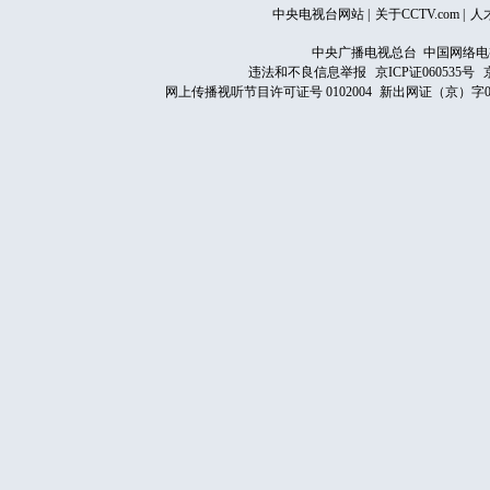
中央电视台网站
|
关于CCTV.com
|
人
中央广播电视总台 中国网络电
违法和不良信息举报
京ICP证060535号
网上传播视听节目许可证号 0102004
新出网证（京）字0