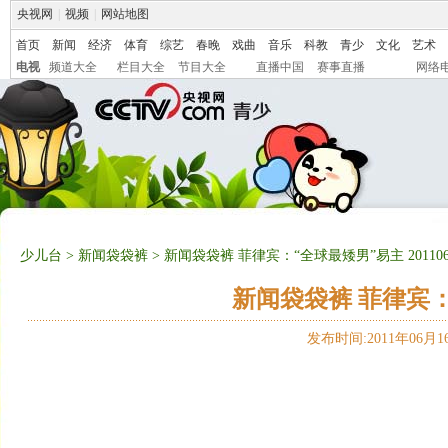
央视网
|
视频
|
网站地图
首页
新闻
经济
体育
综艺
春晚
戏曲
音乐
科教
青少
文化
艺术
电视
频道大全
栏目大全
节目大全
直播中国
赛事直播
网络
少儿台
>
新闻袋袋裤
> 新闻袋袋裤 菲律宾：“全球最矮男”易主 201106
新闻袋袋裤 菲律宾：“
发布时间:2011年06月16日