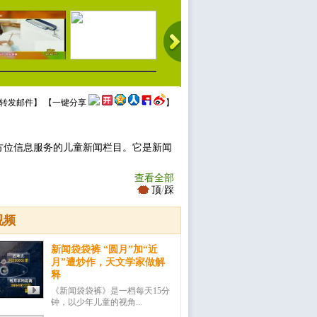
转发邮件
】 【
一键分享
】
方位信息服务的儿童新闻栏目。它是新闻
查看全部
顶
/
踩
视频
新闻袋袋裤 “圆月”加“近
月”遭炒作，天文学家做解
释
《新闻袋袋裤》是一档每天15分
钟，以少年儿童的视角...