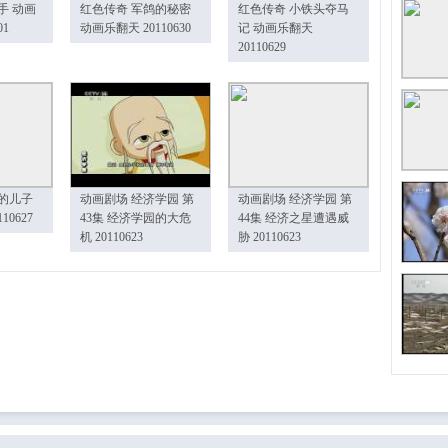
手 动画
红色传奇 军鸽的秘密
红色传奇 小铁头夺马
01
动画乐翻天 20110630
记 动画乐翻天
20110629
的儿子
动画剧场 经济学园 第
动画剧场 经济学园 第
10627
43集 经济学园的大危
44集 经济之星遭遇威
机 20110623
胁 20110623