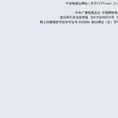
中央电视台网站
|
关于CCTV.com
|
人
中央广播电视总台 中国网络电
违法和不良信息举报
京ICP证060535号
网上传播视听节目许可证号 0102004
新出网证（京）字0