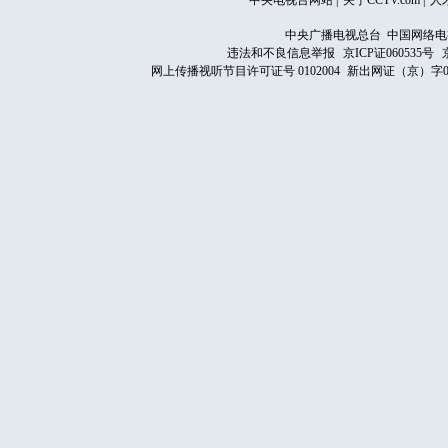
中央电视台网站
|
关于CCTV.com
|
人
中央广播电视总台 中国网络电
违法和不良信息举报
京ICP证060535号
网上传播视听节目许可证号 0102004
新出网证（京）字0