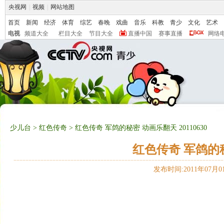
央视网
|
视频
|
网站地图
首页
新闻
经济
体育
综艺
春晚
戏曲
音乐
科教
青少
文化
艺术
电视
频道大全
栏目大全
节目大全
直播中国
赛事直播
网络
少儿台
>
红色传奇
> 红色传奇 军鸽的秘密 动画乐翻天 20110630
红色传奇 军鸽的秘密
发布时间:2011年07月01日