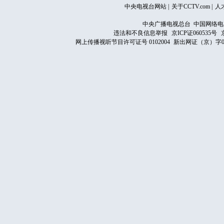
中央电视台网站
|
关于CCTV.com
|
人
中央广播电视总台 中国网络电
违法和不良信息举报
京ICP证060535号
网上传播视听节目许可证号 0102004
新出网证（京）字0