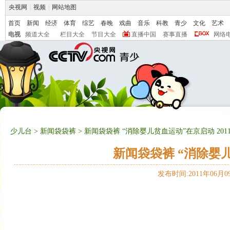
央视网
|
视频
|
网站地图
首页
新闻
经济
体育
综艺
春晚
戏曲
音乐
科教
青少
文化
艺术
电视
频道大全
栏目大全
节目大全
直播中国
赛事直播
网络
少儿台
>
新闻袋袋裤
> 新闻袋袋裤 “消除婴儿贫血运动”在京启动 20110
新闻袋袋裤 “消除婴儿贫
发布时间:2011年06月09日