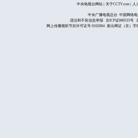
中央电视台网站
|
关于CCTV.com
|
人
中央广播电视总台 中国网络电
违法和不良信息举报
京ICP证060535号
网上传播视听节目许可证号 0102004
新出网证（京）字0