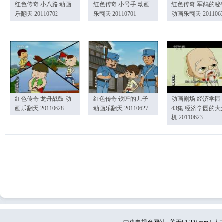
红色传奇 小八路 动画
红色传奇 小号手 动画
红色传奇 军鸽的秘
乐翻天 20110702
乐翻天 20110701
动画乐翻天 201106
红色传奇 龙舟战鼓 动
红色传奇 铁匠的儿子
动画剧场 经济学园
画乐翻天 20110628
动画乐翻天 20110627
43集 经济学园的大
机 20110623