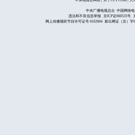
中央电视台网站
|
关于CCTV.com
|
人
中央广播电视总台 中国网络电
违法和不良信息举报
京ICP证060535号
网上传播视听节目许可证号 0102004
新出网证（京）字0