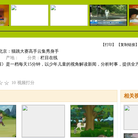
【
打印
】 【
复制链接
】
 北京：猫跳大赛高手云集秀身手
产地：
分类：
栏目在线
裤》是一档每天15分钟，以少年儿童的视角解读新闻，分析时事，提供全
10
视频打分
相关