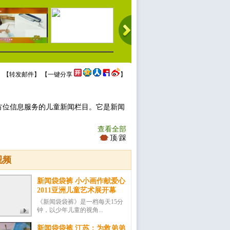
 【
转发邮件
】 【
一键分享
】
方位信息服务的儿童新闻栏目。它是新闻
查看全部
顶
/
踩
视频
新闻袋袋裤 小小画作献爱心
2011亚洲儿童艺术展开幕
《新闻袋袋裤》是一档每天15分
钟，以少年儿童的视角...
新闻袋袋裤 江苏：为救弟弟