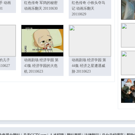
手 动画
红色传奇 军鸽的秘密
红色传奇 小铁头夺马
01
动画乐翻天 20110630
记 动画乐翻天
20110629
的儿子
动画剧场 经济学园 第
动画剧场 经济学园 第
10627
43集 经济学园的大危
44集 经济之星遭遇威
机 20110623
胁 20110623