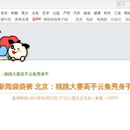
音乐
科教
青少
文化
艺术
公益
产经
汽车
旅游
健康
时尚
三农
商
直播中国
赛事直播
网络电视客户端
|
高清
电影
电视剧
纪录片
动
京：猫跳大赛高手云集秀身手
新闻袋袋裤 北京：猫跳大赛高手云集秀身
发布时间:2011年02月17日 17:52 |
进入少儿台
|
来源：CNTV