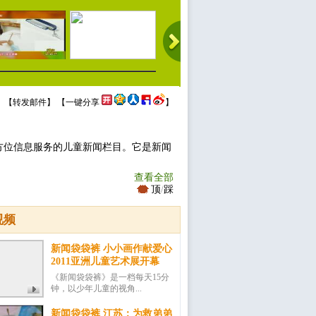
 【
转发邮件
】 【
一键分享
】
方位信息服务的儿童新闻栏目。它是新闻
查看全部
顶
/
踩
视频
新闻袋袋裤 小小画作献爱心
2011亚洲儿童艺术展开幕
《新闻袋袋裤》是一档每天15分
钟，以少年儿童的视角...
新闻袋袋裤 江苏：为救弟弟