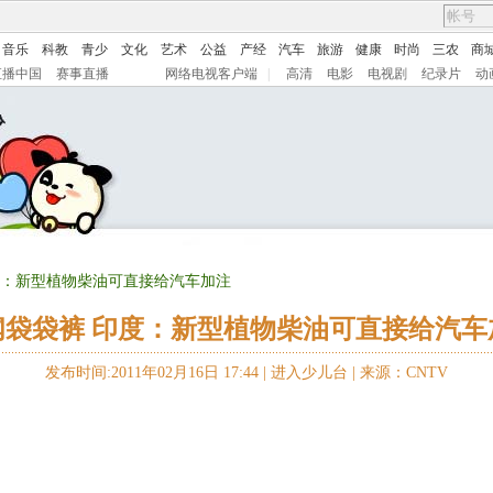
音乐
科教
青少
文化
艺术
公益
产经
汽车
旅游
健康
时尚
三农
商
直播中国
赛事直播
网络电视客户端
|
高清
电影
电视剧
纪录片
动
印度：新型植物柴油可直接给汽车加注
闻袋袋裤 印度：新型植物柴油可直接给汽车
发布时间:2011年02月16日 17:44 |
进入少儿台
|
来源：CNTV