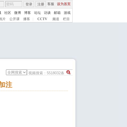
客服
设为首页
登录
注册
城
社区
微博
博客
论坛
访谈
邮箱
游戏
画片
公开课
播客
|
CCTV
频道
栏目
加注