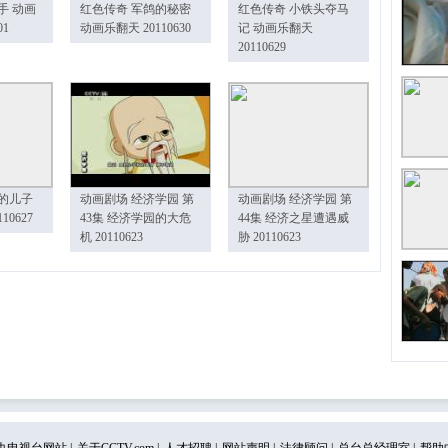
手 动画
红色传奇 军鸽的秘密
红色传奇 小铁头夺马
01
动画乐翻天 20110630
记 动画乐翻天
20110629
的儿子
动画剧场 经济学园 第
动画剧场 经济学园 第
10627
43集 经济学园的大危
44集 经济之星遭遇威
机 20110623
胁 20110623