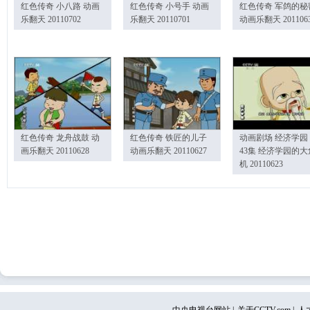
红色传奇 小八路 动画
红色传奇 小号手 动画
红色传奇 军鸽的秘
乐翻天 20110702
乐翻天 20110701
动画乐翻天 201106
红色传奇 龙舟战鼓 动
红色传奇 铁匠的儿子
动画剧场 经济学园
画乐翻天 20110628
动画乐翻天 20110627
43集 经济学园的大
机 20110623