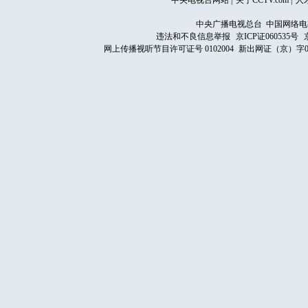
中央电视台网站
|
关于CCTV.com
|
人
中央广播电视总台 中国网络电
违法和不良信息举报
京ICP证060535号
网上传播视听节目许可证号 0102004
新出网证（京）字0