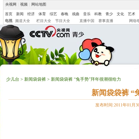
央视网
|
视频
|
网站地图
首页
新闻
经济
体育
综艺
春晚
戏曲
音乐
科教
青少
文化
艺术
电视
频道大全
栏目大全
节目大全
直播中国
赛事直播
网络
少儿台
>
新闻袋袋裤
> 新闻袋袋裤 “兔手势”拜年很潮很给力
新闻袋袋裤 “
发布时间:2011年01月30日