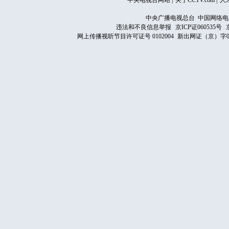
中央电视台网站
|
关于CCTV.com
|
人
中央广播电视总台 中国网络电
违法和不良信息举报
京ICP证060535号
网上传播视听节目许可证号 0102004
新出网证（京）字0