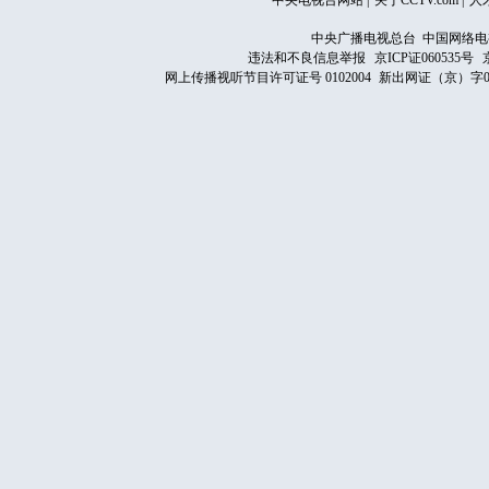
中央电视台网站
|
关于CCTV.com
|
人
中央广播电视总台 中国网络电
违法和不良信息举报
京ICP证060535号
网上传播视听节目许可证号 0102004
新出网证（京）字0