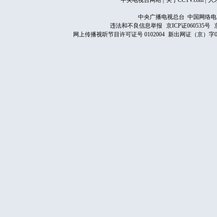
中央电视台网站
|
关于CCTV.com
|
人
中央广播电视总台 中国网络电
违法和不良信息举报
京ICP证060535号
网上传播视听节目许可证号 0102004
新出网证（京）字0