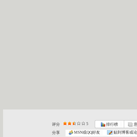
5
评分
排行榜
意
银河剧场 ...
银河剧场 ...
银河剧场 ...
MSN或QQ好友
贴到博客或
分享