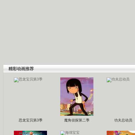
精彩动画推荐
恐龙宝贝第3季
魔角侦探第二季
功夫总动员