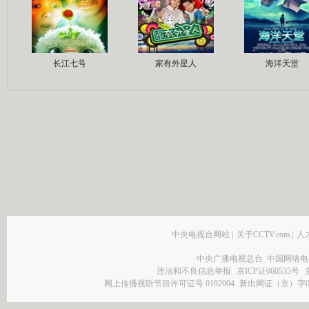
长江七号
家有外星人
海洋天堂
中央电视台网站
|
关于CCTV.com
|
人
中央广播电视总台 中国网络电
违法和不良信息举报
京ICP证060535号
网上传播视听节目许可证号 0102004
新出网证（京）字0