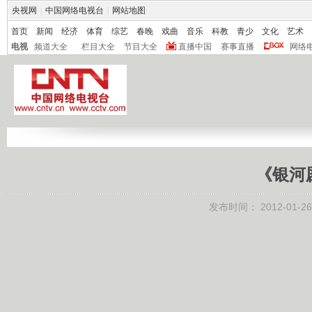
央视网
|
中国网络电视台
|
网站地图
首页
新闻
经济
体育
综艺
春晚
戏曲
音乐
科教
青少
文化
艺术
电视
频道大全
栏目大全
节目大全
直播中国
赛事直播
网络
《银河剧
发布时间：
2012-01-26