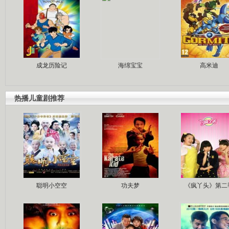
成龙历险记
海绵宝宝
高米迪
热播儿童剧推荐
聪明小空空
功夫梦
《疯丫头》第二