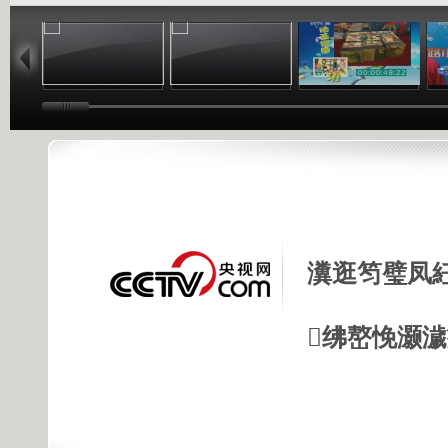
06:17
04:37
06:26
瀵逛笉璧凤
绋嶅悗灏