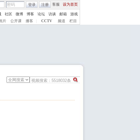
客服
设为首页
登录
注册
城
社区
微博
博客
论坛
访谈
邮箱
游戏
画片
公开课
播客
|
CCTV
频道
栏目