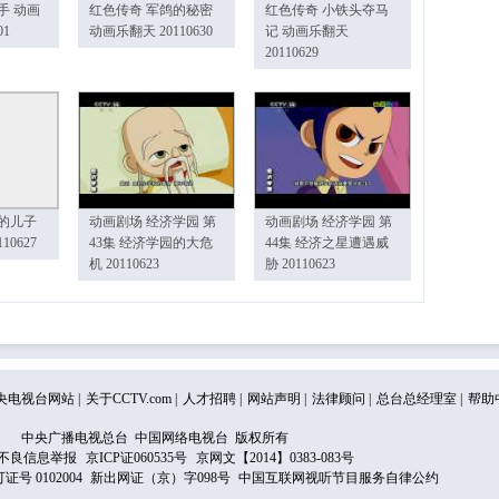
手 动画
红色传奇 军鸽的秘密
红色传奇 小铁头夺马
01
动画乐翻天 20110630
记 动画乐翻天
20110629
的儿子
动画剧场 经济学园 第
动画剧场 经济学园 第
10627
43集 经济学园的大危
44集 经济之星遭遇威
机 20110623
胁 20110623
央电视台网站
|
关于CCTV.com
|
人才招聘
|
网站声明
|
法律顾问
|
总台总经理室
|
帮助
中央广播电视总台 中国网络电视台 版权所有
不良信息举报
京ICP证060535号
京网文【2014】0383-083号
 0102004
新出网证（京）字098号
中国互联网视听节目服务自律公约