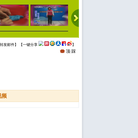
转发邮件
】 【
一键分享
】
顶
/
踩
视频