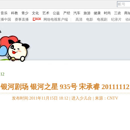
音乐
科教
青少
文化
艺术
公益
产经
汽车
旅游
健康
时尚
三农
商
直播中国
赛事直播
网络电视客户端
|
高清
电影
电视剧
纪录片
动
12
银河剧场 银河之星 935号 宋承睿 20111112
发布时间:2011年11月15日 18:12 |
进入少儿台
|
来源：CNTV