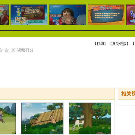
【
打印
】 【
复制链接
】 【
10
视频打分
相关