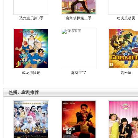
恐龙宝贝第3季
魔角侦探第二季
功夫总动员
成龙历险记
海绵宝宝
高米迪
热播儿童剧推荐