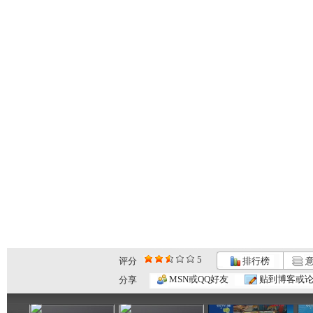
5
评分
排行榜
意
银河剧场 ...
银河剧场 ...
银河剧场 ...
MSN或QQ好友
贴到博客或
分享
06:17
04:37
06:26