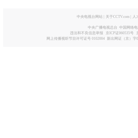
中央电视台网站
|
关于CCTV.com
|
人
中央广播电视总台 中国网络电
违法和不良信息举报
京ICP证060535号
网上传播视听节目许可证号 0102004
新出网证（京）字0