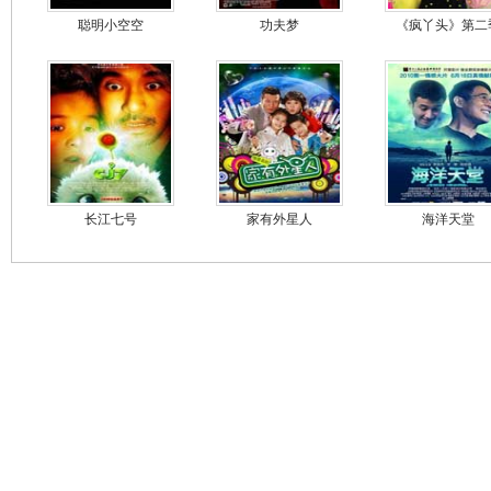
聪明小空空
功夫梦
《疯丫头》第二
长江七号
家有外星人
海洋天堂