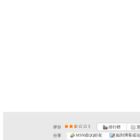
5
评分
排行榜
意
银河剧场 ...
银河剧场 ...
银河剧场 ...
MSN或QQ好友
贴到博客或
分享