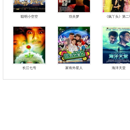
聪明小空空
功夫梦
《疯丫头》第二
长江七号
家有外星人
海洋天堂