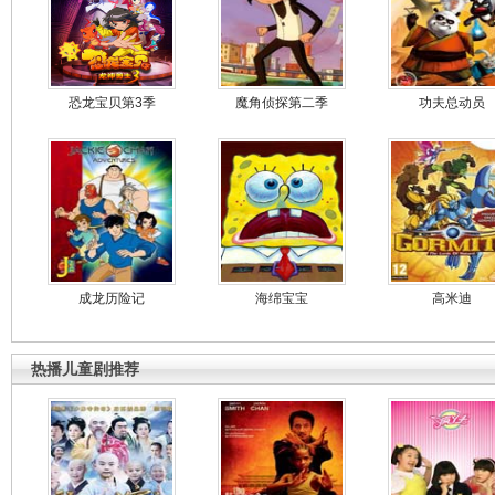
恐龙宝贝第3季
魔角侦探第二季
功夫总动员
成龙历险记
海绵宝宝
高米迪
热播儿童剧推荐