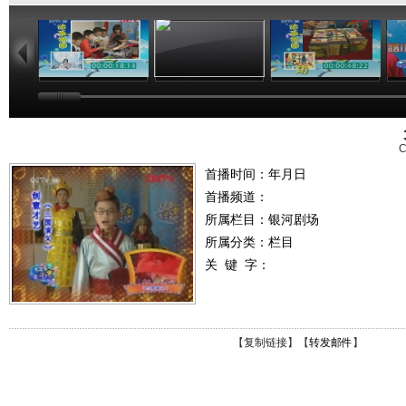
06:17
04:37
06:26
C
首播时间：年月日
首播频道：
所属栏目：
银河剧场
所属分类：栏目
关 键 字：
【
复制链接
】【
转发邮件
】