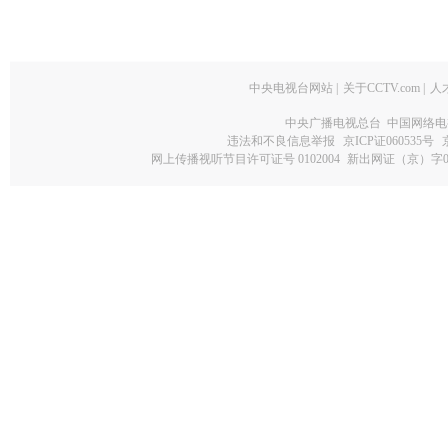
中央电视台网站
|
关于CCTV.com
|
人
中央广播电视总台 中国网络电
违法和不良信息举报
京ICP证060535号
网上传播视听节目许可证号 0102004
新出网证（京）字0