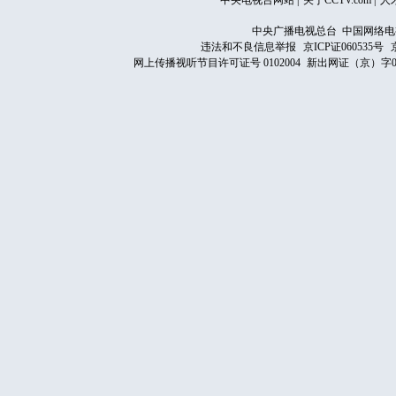
中央电视台网站
|
关于CCTV.com
|
人
中央广播电视总台 中国网络电
违法和不良信息举报
京ICP证060535号
网上传播视听节目许可证号 0102004
新出网证（京）字0