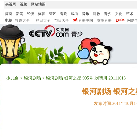
央视网
|
视频
|
网站地图
首页
新闻
经济
体育
综艺
春晚
戏曲
音乐
科教
青少
文化
艺术
电视
频道大全
栏目大全
节目大全
直播中国
赛事直播
网络
少儿台
>
银河剧场
> 银河剧场 银河之星 905号 刘晴川 20111013
银河剧场 银河之星 
发布时间:2011年10月14日