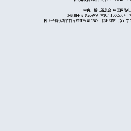
中央电视台网站
|
关于CCTV.com
|
人
中央广播电视总台 中国网络电
违法和不良信息举报
京ICP证060535号
网上传播视听节目许可证号 0102004
新出网证（京）字0