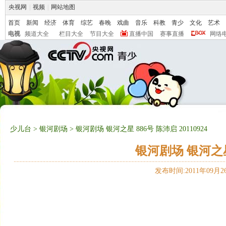
央视网
|
视频
|
网站地图
首页
新闻
经济
体育
综艺
春晚
戏曲
音乐
科教
青少
文化
艺术
电视
频道大全
栏目大全
节目大全
直播中国
赛事直播
网络
少儿台
>
银河剧场
> 银河剧场 银河之星 886号 陈沛启 20110924
银河剧场 银河之星 
发布时间:2011年09月26日