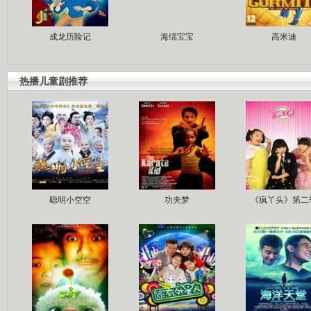
成龙历险记
海绵宝宝
高米迪
热播儿童剧推荐
聪明小空空
功夫梦
《疯丫头》第二