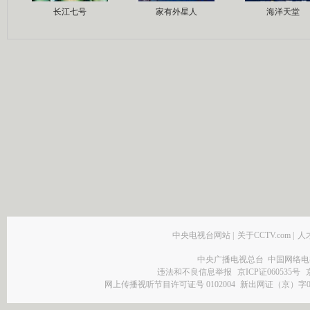
长江七号
家有外星人
海洋天堂
中央电视台网站
|
关于CCTV.com
|
人
中央广播电视总台 中国网络电
违法和不良信息举报
京ICP证060535号
网上传播视听节目许可证号 0102004
新出网证（京）字0