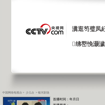
瀵逛笉璧凤
绋嶅悗灏
中国网络电视台
>
少儿台
>
银河剧场
首播时间：年月日
首播频道：