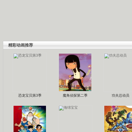
精彩动画推荐
恐龙宝贝第3季
魔角侦探第二季
功夫总动员