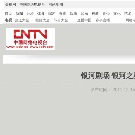
央视网
|
中国网络电视台
|
网站地图
首页
新闻
经济
体育
综艺
春晚
戏曲
音乐
科教
青少
文化
艺术
电视
频道大全
栏目大全
节目大全
直播中国
赛事直播
网络
银河剧场 银河之星 
发布时间：
2011-12-15