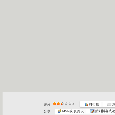
5
评分
排行榜
意
银河剧场 ...
银河剧场 ...
银河剧场 ...
MSN或QQ好友
贴到博客或
分享