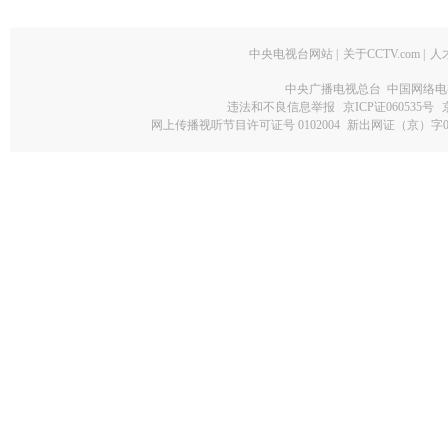
中央电视台网站
|
关于CCTV.com
|
人
中央广播电视总台 中国网络电
违法和不良信息举报
京ICP证060535号
网上传播视听节目许可证号 0102004
新出网证（京）字0