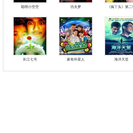
聪明小空空
功夫梦
《疯丫头》第二
长江七号
家有外星人
海洋天堂