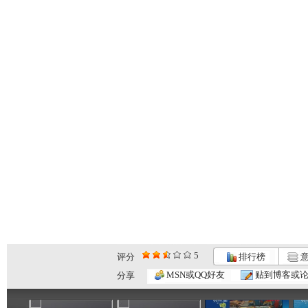
5
评分
排行榜
意
银河剧场 ...
银河剧场 ...
银河剧场 ...
MSN或QQ好友
贴到博客或
分享
06:17
04:37
06:26