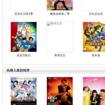
恐龙宝贝第3季
魔角侦探第二季
功夫总动员
成龙历险记
海绵宝宝
高米迪
热播儿童剧推荐