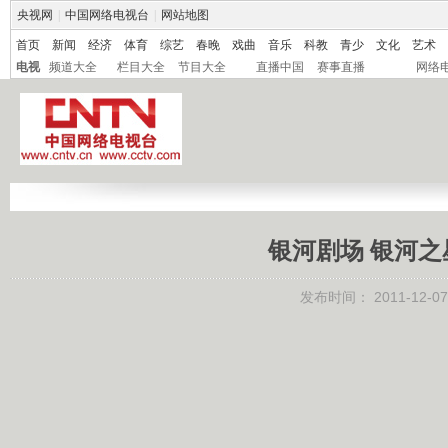
央视网
|
中国网络电视台
|
网站地图
首页
新闻
经济
体育
综艺
春晚
戏曲
音乐
科教
青少
文化
艺术
电视
频道大全
栏目大全
节目大全
直播中国
赛事直播
网络
银河剧场 银河之星 
发布时间：
2011-12-07