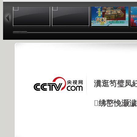
06:17
04:37
06:26
瀵逛笉璧凤
绋嶅悗灏