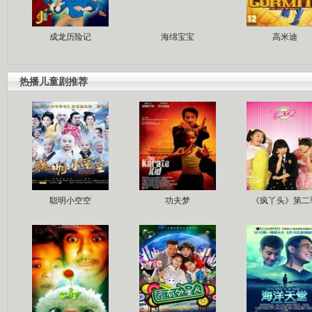
成龙历险记
海绵宝宝
高米迪
热播儿童剧推荐
聪明小空空
功夫梦
《疯丫头》第二