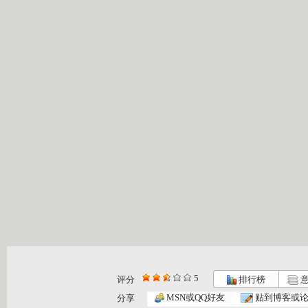
5
评分
排行榜
意
银河剧场 ...
银河剧场 ...
银河剧场 ...
MSN或QQ好友
贴到博客或
分享