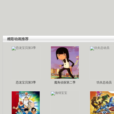
精彩动画推荐
恐龙宝贝第3季
魔角侦探第二季
功夫总动员