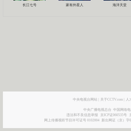
长江七号
家有外星人
海洋天堂
中央电视台网站
|
关于CCTV.com
|
人
中央广播电视总台 中国网络电
违法和不良信息举报
京ICP证060535号
网上传播视听节目许可证号 0102004
新出网证（京）字0