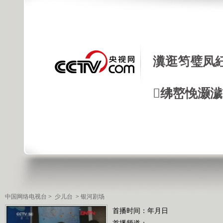
瀵逛笉璧凤
绋嶅悗灏
中国网络电视台
>
少儿台
>
银河剧场
首播时间：年月日
首播频道：