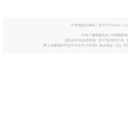
中央电视台网站
|
关于CCTV.com
|
人
中央广播电视总台 中国网络电
违法和不良信息举报
京ICP证060535号
网上传播视听节目许可证号 0102004
新出网证（京）字0