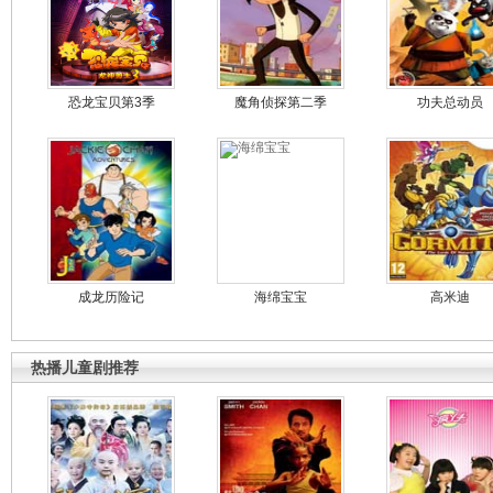
恐龙宝贝第3季
魔角侦探第二季
功夫总动员
成龙历险记
海绵宝宝
高米迪
热播儿童剧推荐