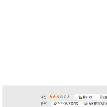
5
评分
排行榜
意
银河剧场 ...
银河剧场 ...
银河剧场 ...
MSN或QQ好友
贴到博客或
分享