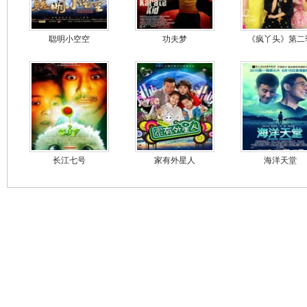
聪明小空空
功夫梦
《疯丫头》第二
长江七号
家有外星人
海洋天堂