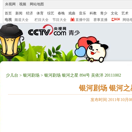
央视网
|
视频
|
网站地图
首页
新闻
经济
体育
综艺
春晚
戏曲
音乐
科教
青少
文化
艺术
电视
频道大全
栏目大全
节目大全
直播中国
赛事直播
网络
少儿台
>
银河剧场
> 银河剧场 银河之星 894号 吴依洋 20111002
银河剧场 银河之星 
发布时间:2011年10月08日