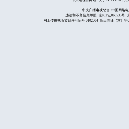
中央电视台网站
|
关于CCTV.com
|
人
中央广播电视总台 中国网络电
违法和不良信息举报
京ICP证060535号
网上传播视听节目许可证号 0102004
新出网证（京）字0