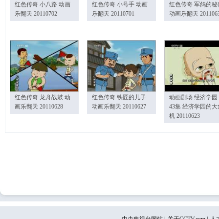
红色传奇 小八路 动画
红色传奇 小号手 动画
红色传奇 军鸽的秘
乐翻天 20110702
乐翻天 20110701
动画乐翻天 201106
红色传奇 龙舟战鼓 动
红色传奇 铁匠的儿子
动画剧场 经济学园
画乐翻天 20110628
动画乐翻天 20110627
43集 经济学园的大
机 20110623