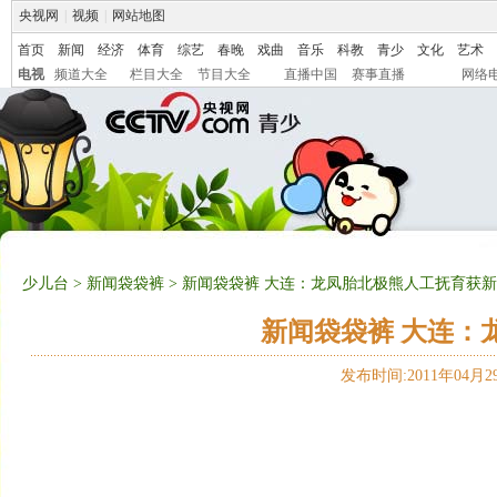
央视网
|
视频
|
网站地图
首页
新闻
经济
体育
综艺
春晚
戏曲
音乐
科教
青少
文化
艺术
电视
频道大全
栏目大全
节目大全
直播中国
赛事直播
网络
少儿台
>
新闻袋袋裤
> 新闻袋袋裤 大连：龙凤胎北极熊人工抚育获
新闻袋袋裤 大连：
发布时间:2011年04月29日