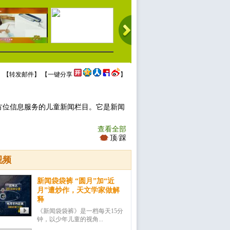
 【
转发邮件
】 【
一键分享
】
方位信息服务的儿童新闻栏目。它是新闻
查看全部
顶
/
踩
视频
新闻袋袋裤 “圆月”加“近
月”遭炒作，天文学家做解
释
《新闻袋袋裤》是一档每天15分
钟，以少年儿童的视角...