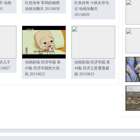
手 动画
红色传奇 军鸽的秘密
红色传奇 小铁头夺马
01
动画乐翻天 20110630
记 动画乐翻天
20110629
的儿子
动画剧场 经济学园 第
动画剧场 经济学园 第
10627
43集 经济学园的大危
44集 经济之星遭遇威
机 20110623
胁 20110623