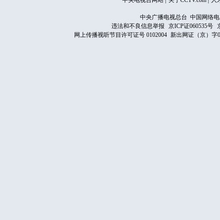
中央电视台网站
|
关于CCTV.com
|
人
中央广播电视总台 中国网络电
违法和不良信息举报
京ICP证060535号
网上传播视听节目许可证号 0102004
新出网证（京）字0