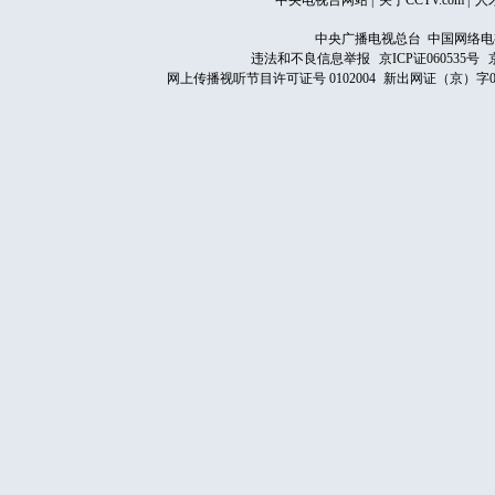
中央电视台网站
|
关于CCTV.com
|
人
中央广播电视总台 中国网络电
违法和不良信息举报
京ICP证060535号
网上传播视听节目许可证号 0102004
新出网证（京）字0