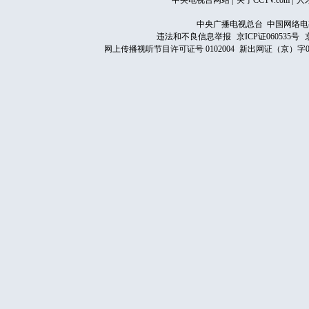
中央电视台网站
|
关于CCTV.com
|
人
中央广播电视总台 中国网络电
违法和不良信息举报
京ICP证060535号
网上传播视听节目许可证号 0102004
新出网证（京）字0