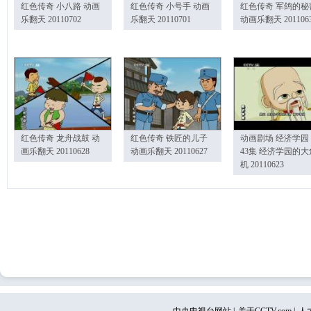
红色传奇 小八路 动画
红色传奇 小号手 动画
红色传奇 军鸽的秘
乐翻天 20110702
乐翻天 20110701
动画乐翻天 201106
红色传奇 龙舟战鼓 动
红色传奇 铁匠的儿子
动画剧场 经济学园
画乐翻天 20110628
动画乐翻天 20110627
43集 经济学园的大
机 20110623