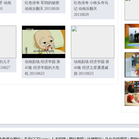
手 动画
红色传奇 军鸽的秘密
红色传奇 小铁头夺马
01
动画乐翻天 20110630
记 动画乐翻天
20110629
的儿子
动画剧场 经济学园 第
动画剧场 经济学园 第
10627
43集 经济学园的大危
44集 经济之星遭遇威
机 20110623
胁 20110623