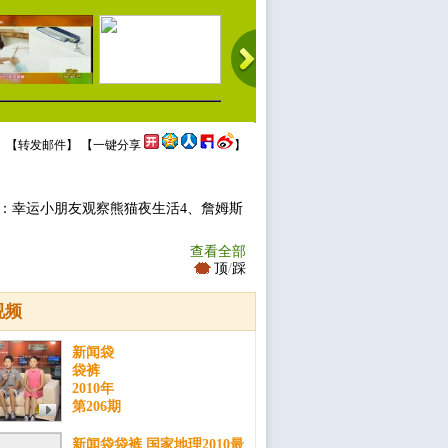
 【
转发邮件
】 【
一键分享
】
：幸运小朋友观察熊猫夜生活4、詹姆斯
查看全部
顶
/
踩
视频
新闻袋
袋裤
2010年
第206期
新闻袋袋裤 国家地理2010最