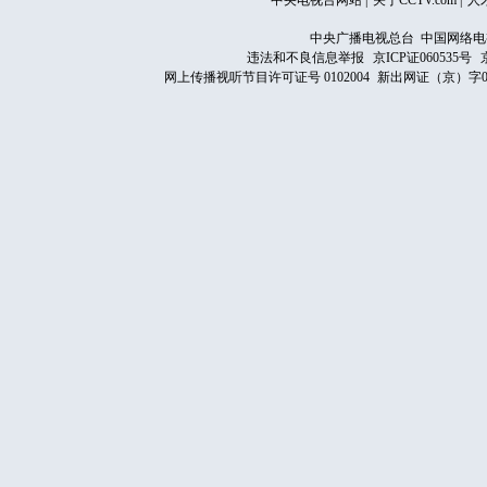
中央电视台网站
|
关于CCTV.com
|
人
中央广播电视总台 中国网络电
违法和不良信息举报
京ICP证060535号
网上传播视听节目许可证号 0102004
新出网证（京）字0