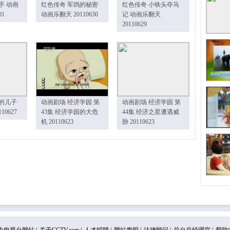
手 动画
红色传奇 军鸽的秘密
红色传奇 小铁头夺马
01
动画乐翻天 20110630
记 动画乐翻天
20110629
的儿子
动画剧场 经济学园 第
动画剧场 经济学园 第
10627
43集 经济学园的大危
44集 经济之星遭遇威
机 20110623
胁 20110623