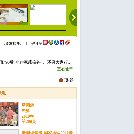
 【
转发邮件
】 【
一键分享
】
90后”小作家露锋芒4、环保大家行...
查看全部
顶
/
踩
视频
新闻袋
袋裤
2010年
第206期
新闻袋袋裤 国家地理2010最