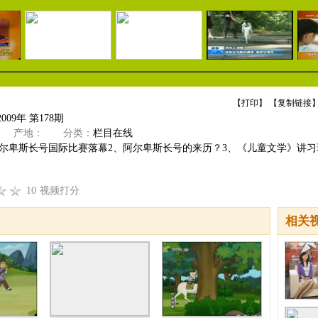
【
打印
】 【
复制链接
】
009年 第178期
产地：
分类：
栏目在线
尔卑斯长号国际比赛落幕2、阿尔卑斯长号的来历？3、《儿童文学》讲习班“
10
视频打分
相关