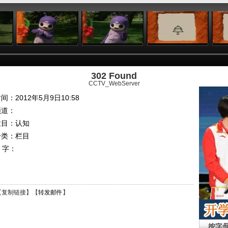
:23
04:57
05:17
05:42
302 Found
CCTV_WebServer
间：2012年5月9日10:58
频道：
栏目：
认知
分类：栏目
 字：
【
复制链接
】【
转发邮件
】
按字