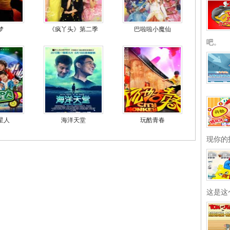
梦
《疯丫头》第二季
巴啦啦小魔仙
吧。
星人
海洋天堂
玩酷青春
现你的
这是这