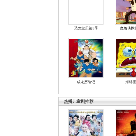
恐龙宝贝第3季
魔角侦探
成龙历险记
海绵
热播儿童剧推荐