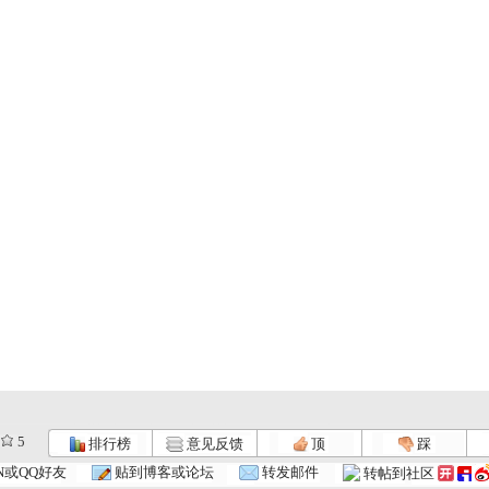
5
排行榜
意见反馈
顶
踩
[小小智慧?..
[小小智慧?..
[小小智慧?..
N或QQ好友
贴到博客或论坛
转发邮件
转帖到社区