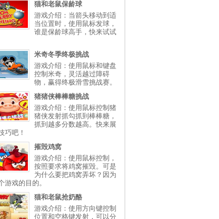
猫和老鼠保龄球
游戏介绍：当箭头移动到适
当位置时，使用鼠标发球，
谁是保龄球高手，快来试试
米奇冬季终极挑战
游戏介绍：使用鼠标和键盘
控制米奇，灵活越过障碍
物，赢得终极滑雪挑战赛。
猪猪侠棒棒糖挑战
游戏介绍：使用鼠标控制猪
猪侠发射抓勾抓到棒棒糖，
抓到越多分数越高。快来展
技巧吧！
摧毁鸡窝
游戏介绍：使用鼠标控制，
按照要求将鸡窝摧毁。可是
为什么要把鸡窝弄坏？因为
个游戏的目的。
猫和老鼠抢奶酪
游戏介绍：使用方向键控制
位置和空格键发射，可以分