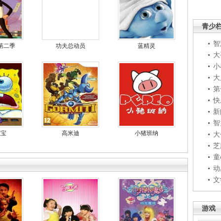
青少
智
第二季
功夫总动员
蓝精灵
大
小
大
第
快
新
智
宝宝
高米迪
小猪班纳
大
芝
童
动
文
游戏