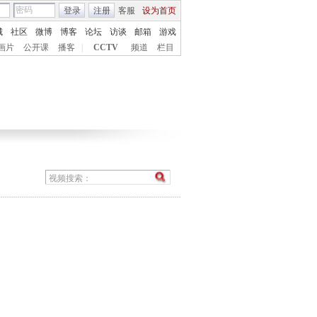
登录
注册
客服
设为首页
城
社区
微博
博客
论坛
访谈
邮箱
游戏
画片
公开课
播客
|
CCTV
频道
栏目