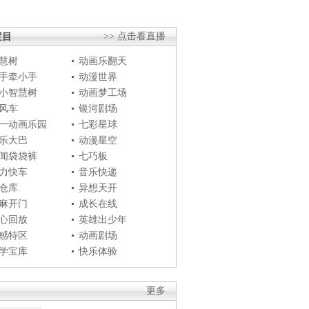
栏目
>> 点击看直播
慧树
动画乐翻天
手牵小手
动漫世界
小智慧树
动画梦工场
风车
银河剧场
一动画乐园
七彩星球
乐大巴
动漫星空
闻袋袋裤
七巧板
力快车
音乐快递
仓库
异想天开
麻开门
成长在线
心回放
英雄出少年
感特区
动画剧场
学宝库
快乐体验
更多