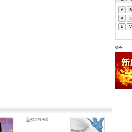
A
B
K
L
U
V
锘�