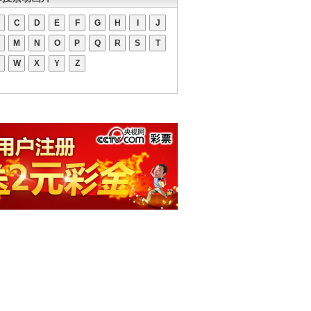
C
D
E
F
G
H
I
J
M
N
O
P
Q
R
S
T
W
X
Y
Z