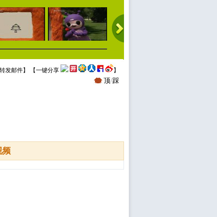
转发邮件
】 【
一键分享
】
顶
/
踩
视频