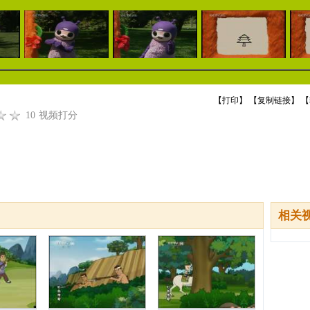
【
打印
】 【
复制链接
】 【
10
视频打分
相关