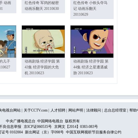
手 动画
红色传奇 军鸽的秘密
红色传奇 小铁头夺马
01
动画乐翻天 20110630
记 动画乐翻天
20110629
的儿子
动画剧场 经济学园 第
动画剧场 经济学园 第
10627
43集 经济学园的大危
44集 经济之星遭遇威
机 20110623
胁 20110623
央电视台网站
|
关于CCTV.com
|
人才招聘
|
网站声明
|
法律顾问
|
总台总经理室
|
帮助
中央广播电视总台 中国网络电视台 版权所有
不良信息举报
京ICP证060535号
京网文【2014】0383-083号
 0102004
新出网证（京）字098号
中国互联网视听节目服务自律公约