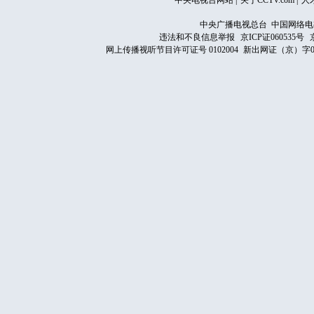
中央电视台网站
|
关于CCTV.com
|
人
中央广播电视总台 中国网络电
违法和不良信息举报
京ICP证060535号
网上传播视听节目许可证号 0102004
新出网证（京）字0