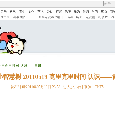
音乐
科教
青少
文化
艺术
公益
产经
汽车
旅游
健康
时尚
三农
商
直播中国
赛事直播
网络电视客户端
|
高清
电影
电视剧
纪录片
动
19 克里克里时间 认识——青蛙
小智慧树 20110519 克里克里时间 认识——
发布时间:2011年05月19日 23:53 |
进入少儿台
|
来源：CNTV