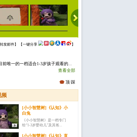
转发邮件
】 【
一键分享
】
唯一的一档适合1-3岁孩子观看的...
查看全部
顶
/
踩
视频
[小小智慧树]《认知》小
白兔
《小小智慧树》是一档专门
给“1-3岁婴幼儿”及其爸...
[小小智慧树]《认知》直