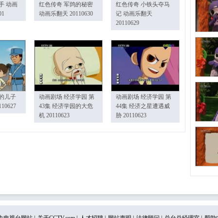
手 动画
红色传奇 军鸽的秘密
红色传奇 小铁头夺马
01
动画乐翻天 20110630
记 动画乐翻天
20110629
的儿子
动画剧场 经济学园 第
动画剧场 经济学园 第
10627
43集 经济学园的大危
44集 经济之星遭遇威
机 20110623
胁 20110623