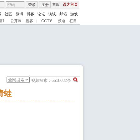
客服
设为首页
登录
注册
城
社区
微博
博客
论坛
访谈
邮箱
游戏
画片
公开课
播客
|
CCTV
频道
栏目
青蛙