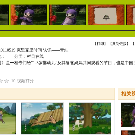
【
打印
】 【
复制链接
】 【
0110519 克里克里时间 认识——青蛙
：
分类：
栏目在线
》是一档专门给“1-3岁婴幼儿”及其爸爸妈妈共同观看的节目，也是中国目前
10
视频打分
相关