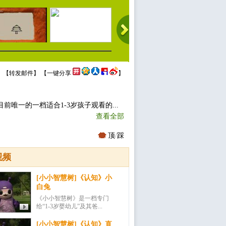
 【
转发邮件
】 【
一键分享
】
唯一的一档适合1-3岁孩子观看的...
查看全部
顶
/
踩
视频
[小小智慧树]《认知》小
白兔
《小小智慧树》是一档专门
给“1-3岁婴幼儿”及其爸...
[小小智慧树]《认知》直