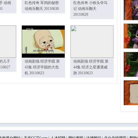
手 动画
红色传奇 军鸽的秘密
红色传奇 小铁头夺马
01
动画乐翻天 20110630
记 动画乐翻天
20110629
的儿子
动画剧场 经济学园 第
动画剧场 经济学园 第
10627
43集 经济学园的大危
44集 经济之星遭遇威
机 20110623
胁 20110623