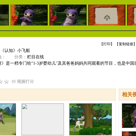
【
打印
】 【
复制链接
】
]《认知》小飞船
：
分类：
栏目在线
》是一档专门给“1-3岁婴幼儿”及其爸爸妈妈共同观看的节目，也是中国目前
10
视频打分
相关