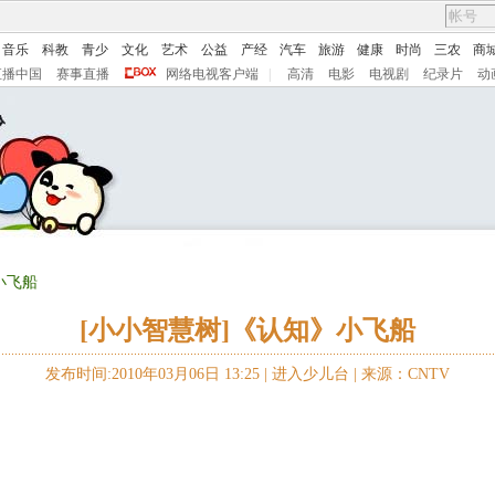
音乐
科教
青少
文化
艺术
公益
产经
汽车
旅游
健康
时尚
三农
商
直播中国
赛事直播
网络电视客户端
|
高清
电影
电视剧
纪录片
动
小飞船
[小小智慧树]《认知》小飞船
发布时间:2010年03月06日 13:25 |
进入少儿台
|
来源：CNTV