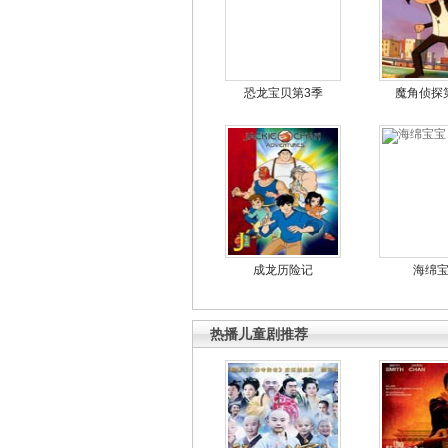
恐龙宝贝第3季
魔角侦探
成龙历险记
海绵
热播儿童剧推荐