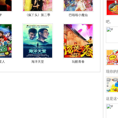
梦
《疯丫头》第二季
巴啦啦小魔仙
吧。
星人
海洋天堂
玩酷青春
现你的
这是这