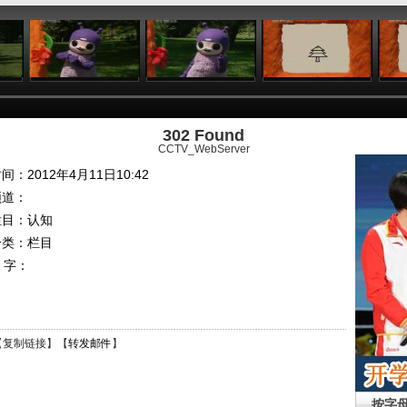
:23
04:57
05:17
05:42
302 Found
CCTV_WebServer
间：2012年4月11日10:42
频道：
栏目：
认知
分类：栏目
 字：
【
复制链接
】【
转发邮件
】
按字