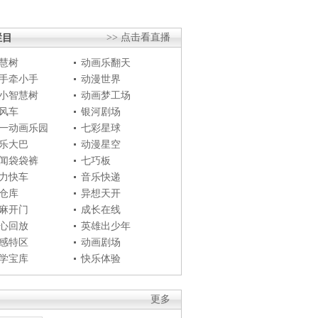
栏目
>> 点击看直播
慧树
动画乐翻天
手牵小手
动漫世界
小智慧树
动画梦工场
风车
银河剧场
一动画乐园
七彩星球
乐大巴
动漫星空
闻袋袋裤
七巧板
力快车
音乐快递
仓库
异想天开
麻开门
成长在线
心回放
英雄出少年
感特区
动画剧场
学宝库
快乐体验
更多