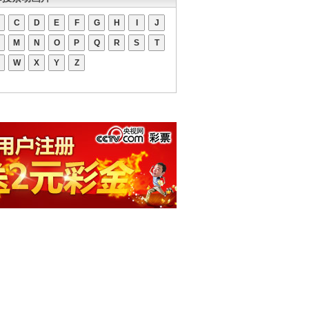
C
D
E
F
G
H
I
J
M
N
O
P
Q
R
S
T
W
X
Y
Z