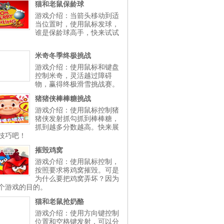
猫和老鼠保龄球
游戏介绍：当箭头移动到适
当位置时，使用鼠标发球，
谁是保龄球高手，快来试试
米奇冬季终极挑战
游戏介绍：使用鼠标和键盘
控制米奇，灵活越过障碍
物，赢得终极滑雪挑战赛。
猪猪侠棒棒糖挑战
游戏介绍：使用鼠标控制猪
猪侠发射抓勾抓到棒棒糖，
抓到越多分数越高。快来展
技巧吧！
摧毁鸡窝
游戏介绍：使用鼠标控制，
按照要求将鸡窝摧毁。可是
为什么要把鸡窝弄坏？因为
个游戏的目的。
猫和老鼠抢奶酪
游戏介绍：使用方向键控制
位置和空格键发射，可以分