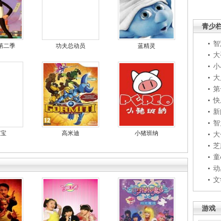
青少
智
第二季
功夫总动员
蓝精灵
大
小
大
第
快
新
智
宝宝
高米迪
小猪班纳
大
芝
童
动
文
游戏