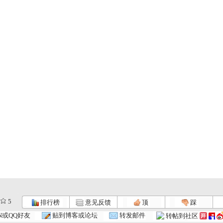
5
排行榜
意见反馈
顶
踩
[小小智慧?..
[小小智慧?..
[小小智慧?..
N或QQ好友
贴到博客或论坛
转发邮件
转帖到社区