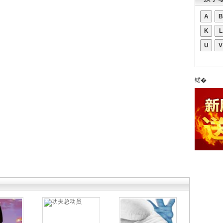
A
B
K
L
U
V
锘�