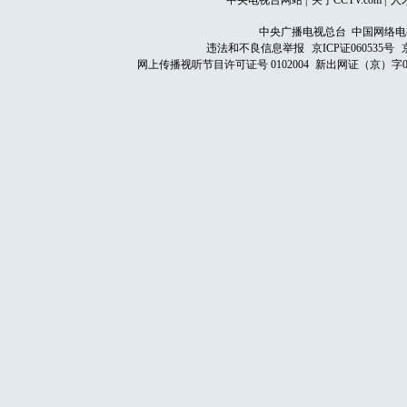
中央电视台网站
|
关于CCTV.com
|
人
中央广播电视总台 中国网络电
违法和不良信息举报
京ICP证060535号
网上传播视听节目许可证号 0102004
新出网证（京）字0