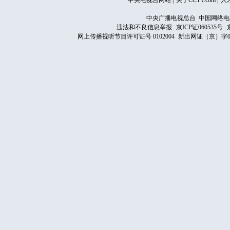
中央电视台网站
|
关于CCTV.com
|
人
中央广播电视总台 中国网络电
违法和不良信息举报
京ICP证060535号
网上传播视听节目许可证号 0102004
新出网证（京）字0