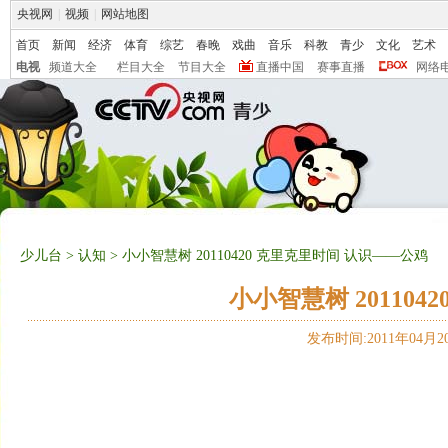
央视网
|
视频
|
网站地图
首页
新闻
经济
体育
综艺
春晚
戏曲
音乐
科教
青少
文化
艺术
电视
频道大全
栏目大全
节目大全
直播中国
赛事直播
网络
少儿台
>
认知
> 小小智慧树 20110420 克里克里时间 认识——公鸡
小小智慧树 20110
发布时间:2011年04月20日