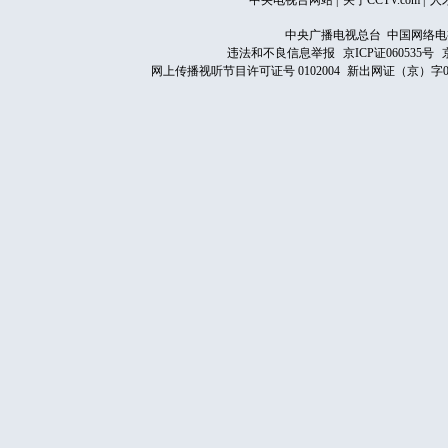
中央电视台网站
|
关于CCTV.com
|
人
中央广播电视总台 中国网络电
违法和不良信息举报
京ICP证060535号
网上传播视听节目许可证号 0102004
新出网证（京）字0