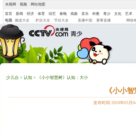
央视网
|
视频
|
网站地图
首页
新闻
经济
体育
综艺
春晚
戏曲
音乐
科教
青少
文化
艺术
电视
频道大全
栏目大全
节目大全
直播中国
赛事直播
网络
少儿台
>
认知
> 《小小智慧树》认知：大小
《小小智
发布时间:2010年03月04日